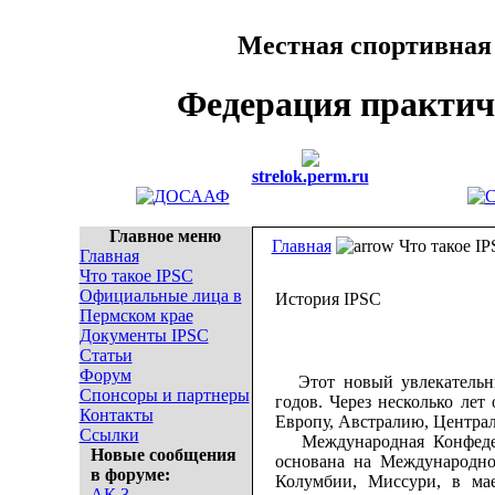
Местная спортивная
Федерация практич
strelok.perm.ru
Главное меню
Главная
Что такое I
Главная
Что такое IPSC
Официальные лица в
История IPSC
Пермском крае
Документы IPSC
Статьи
Форум
Этот новый увлекательный
Спонсоры и партнеры
годов. Через несколько лет
Контакты
Европу, Австралию, Центра
Ссылки
Международная Конфедера
Новые сообщения
основана на Международно
в форуме:
Колумбии, Миссури, в ма
АК 3