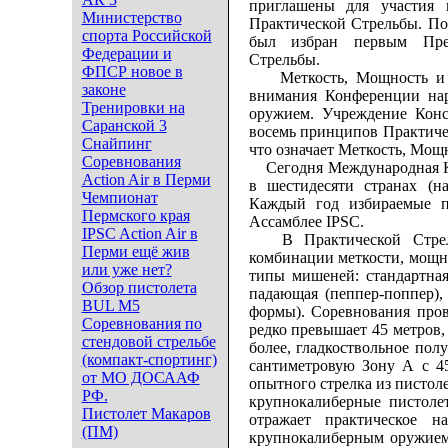
приглашены для участия 
Министерство
Практической Стрельбы. По
спорта Российской
был избран первым През
Федерации и
Стрельбы.
ФПСР новое в
Меткость, Мощность и Ск
законе
внимания Конференции нар
Тренировки на
оружием. Учреждение Конс
Саранской 3
восемь принципов Практическо
Снайпинг
что означает Меткость, Мощн
Соревнования
Сегодня Международная Ко
Action Air в Перми
в шестидесяти странах (
Чемпионат
Каждый год избираемые п
Пермского края
Ассамблее IPSС.
IPSC Action Air в
В Практической Стрельб
Перми ещё жив
комбинации меткости, мощн
или уже нет?
типы мишеней: стандартная
Обзор пистолета
падающая (пеппер-поппер),
BUL M5
формы). Соревнования пров
Соревнования по
редко превышает 45 метров,
стендовой стрельбе
более, гладкоствольное пол
(компакт-спортинг)
сантиметровую Зону А с 45
от МО ДОСААФ
опытного стрелка из пистол
РФ.
крупнокалиберные пистоле
Пистолет Макаров
отражает практическое н
(ПМ)
крупнокалиберным оружием 