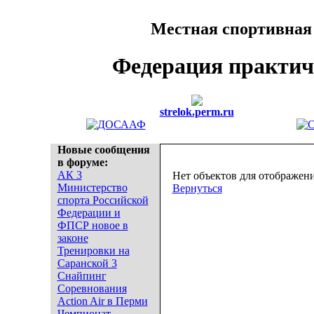
Местная спортивная
Федерация практич
strelok.perm.ru
Новые сообщения
в форуме:
АК 3
Нет объектов для отображени
Министерство
Вернуться
спорта Российской
Федерации и
ФПСР новое в
законе
Тренировки на
Саранской 3
Снайпинг
Соревнования
Action Air в Перми
Чемпионат