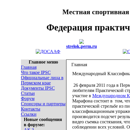
Местная спортивная
Федерация практич
strelok.perm.ru
Главное меню
Главная
Главная
Что такое IPSC
Международный Классифика
Официальные лица в
Пермском крае
26 февраля 2011 года в Пер
Документы IPSC
любителям Практической стр
Статьи
участие в
Международном Кл
Форум
Марафона состоит в том, чт
Спонсоры и партнеры
практической стрельбе из 
Контакты
классификационным упражнен
Ссылки
производится подсчет резуль
Новые сообщения
видео съемка состязания, ч
в форуме:
соблюдении всех условий. О
АК 3