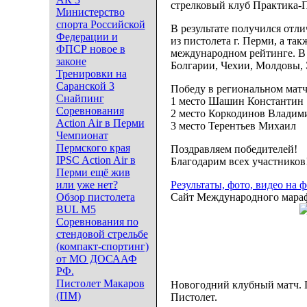
стрелковый клуб Практика
Министерство
спорта Российской
В результате получился отл
Федерации и
из пистолета г. Перми, а та
ФПСР новое в
международном рейтинге. В 
законе
Болгарии, Чехии, Молдовы, 
Тренировки на
Саранской 3
Победу в региональном матч
Снайпинг
1 место Шашин Константин
Соревнования
2 место Коркодинов Владим
Action Air в Перми
3 место Терентьев Михаил
Чемпионат
Пермского края
Поздравляем победителей!
IPSC Action Air в
Благодарим всех участников
Перми ещё жив
или уже нет?
Результаты, фото, видео на 
Обзор пистолета
Сайт Международного мар
BUL M5
Соревнования по
стендовой стрельбе
(компакт-спортинг)
от МО ДОСААФ
РФ.
Пистолет Макаров
Новогодний клубный матч. 
(ПМ)
Пистолет.