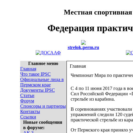
Местная спортивная
Федерация практич
strelok.perm.ru
Главное меню
Главная
Главная
Что такое IPSC
Чемпионат Мира по практичес
Официальные лица в
Пермском крае
С 4 по 11 июня 2017 года в 
Документы IPSC
Сил Российской Федерации «
Статьи
стрельбе из карабина.
Форум
Спонсоры и партнеры
В соревнованиях участвовали 
Контакты
упражнений следили 120 судей
Ссылки
практической стрельбе из кар
Новые сообщения
в форуме:
От Пермского края приняло уч
АК 3