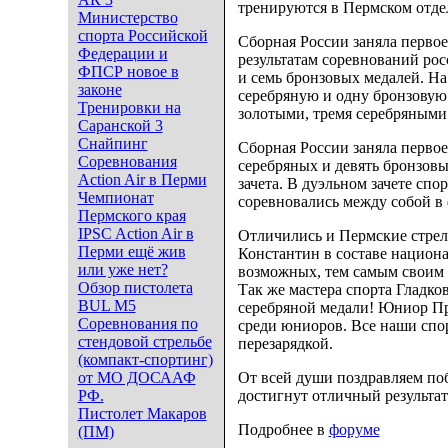
тренируются в Пермском отд
Министерство
спорта Российской
Сборная России заняла перво
Федерации и
результатам соревнований ро
ФПСР новое в
и семь бронзовых медалей. На
законе
серебряную и одну бронзовую 
Тренировки на
золотыми, тремя серебряными
Саранской 3
Снайпинг
Сборная России заняла первое 
Соревнования
серебряных и девять бронзов
Action Air в Перми
зачета. В дуэльном зачете спо
Чемпионат
соревновались между собой в
Пермского края
IPSC Action Air в
Отличились и Пермские стре
Перми ещё жив
Константин в составе национа
или уже нет?
возможных, тем самым своим р
Обзор пистолета
Так же мастера спорта Гладко
BUL M5
серебряной медали! Юниор Пр
Соревнования по
среди юниоров. Все наши спо
стендовой стрельбе
перезарядкой.
(компакт-спортинг)
от МО ДОСААФ
От всей души поздравляем по
РФ.
достигнут отличный результат
Пистолет Макаров
Подробнее в
форуме
(ПМ)