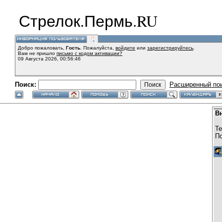
Стрелок.Пермь.RU
Добро пожаловать,
Гость
. Пожалуйста,
войдите
или
зарегистрируйтесь
.
Вам не пришло
письмо с кодом активации?
09 Августа 2026, 00:56:46
Поиск:
Расширенный по
В
Те
По