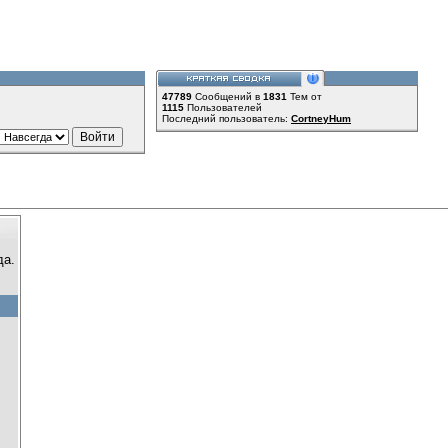
47789
Сообщений в
1831
Тем от
1115
Пользователей
Последний пользователь:
CortneyHum
да.