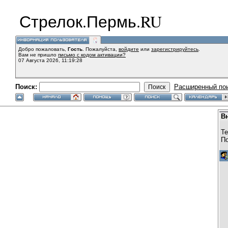
Стрелок.Пермь.RU
Добро пожаловать,
Гость
. Пожалуйста,
войдите
или
зарегистрируйтесь
.
Вам не пришло
письмо с кодом активации?
07 Августа 2026, 11:19:28
Поиск:
Расширенный по
В
Те
По