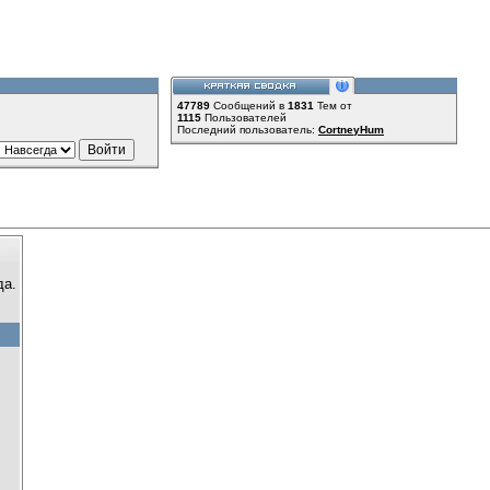
47789
Сообщений в
1831
Тем от
1115
Пользователей
Последний пользователь:
CortneyHum
да.