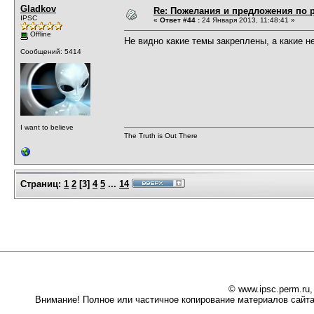
Gladkov
Re: Пожелания и предложения по 
IPSC
«
Ответ #44 :
24 Января 2013, 11:48:41 »
Offline
Не видно какие темы закреплены, а какие н
Сообщений: 5414
I want to believe
The Truth is Out There
Страниц:
1
2
[
3
]
4
5
...
14
© www.ipsc.perm.ru
Внимание! Полное или частичное копирование материалов сайта 