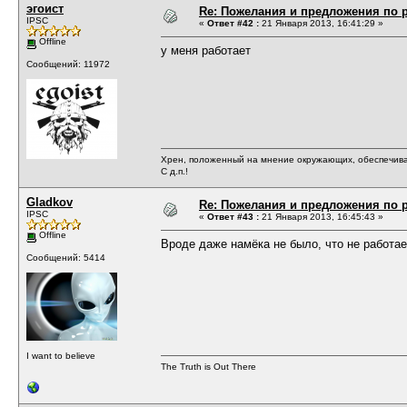
эгоист
Re: Пожелания и предложения по 
IPSC
«
Ответ #42 :
21 Января 2013, 16:41:29 »
Offline
у меня работает
Сообщений: 11972
Хрен, положенный на мнение окружающих, обеспечива
С д.п.!
Gladkov
Re: Пожелания и предложения по 
IPSC
«
Ответ #43 :
21 Января 2013, 16:45:43 »
Offline
Вроде даже намёка не было, что не работае
Сообщений: 5414
I want to believe
The Truth is Out There