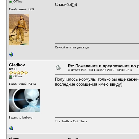
Offline
Спасибо)))))
Сообщений: 809
Скупой платит дважды.
Gladkov
Re: Пожелания и предложения по 
IPSC
«
Ответ #35 :
03 Октября 2012, 13:39:25 »
Offline
Получилось нормуль, только бы ещё как-ниб
последние сообщения имею ввиду)
Сообщений: 5414
I want to believe
The Truth is Out There
viper