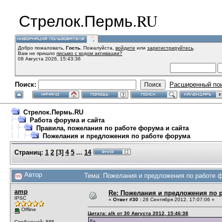
Стрелок.Пермь.RU
Добро пожаловать,
Гость
. Пожалуйста,
войдите
или
зарегистрируйтесь
.
Вам не пришло
письмо с кодом активации?
08 Августа 2026, 15:43:36
Поиск:
Расширенный по
Стрелок.Пермь.RU
Работа форума и сайта
Правила, пожелания по работе форума и сайта
Пожелания и предложения по работе форума
Страниц:
1
2
[
3
]
4
5
...
14
Автор
Тема: Пожелания и предложения по работе ф
amp
Re: Пожелания и предложения по 
IPSC
«
Ответ #30 :
28 Сентября 2012, 17:07:06 »
Offline
Цитата: alk от 30 Августа 2012, 15:46:38
Да,
Сообщений: 885