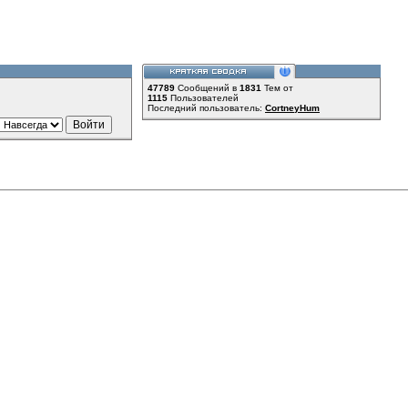
47789
Сообщений в
1831
Тем от
1115
Пользователей
Последний пользователь:
CortneyHum