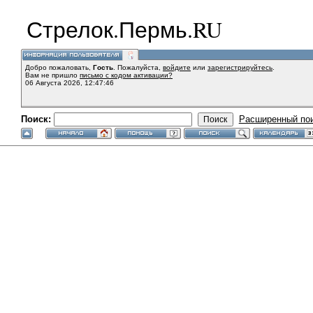
Стрелок.Пермь.RU
Добро пожаловать,
Гость
. Пожалуйста,
войдите
или
зарегистрируйтесь
.
Вам не пришло
письмо с кодом активации?
06 Августа 2026, 12:47:46
Поиск:
Расширенный по