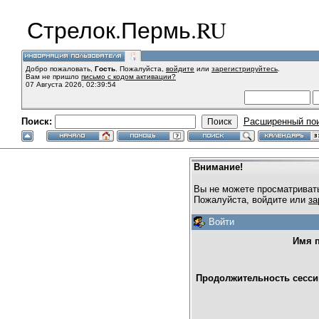
Стрелок.Пермь.RU
Добро пожаловать,
Гость
. Пожалуйста,
войдите
или
зарегистрируйтесь
.
Вам не пришло
письмо с кодом активации?
07 Августа 2026, 02:39:54
Поиск:
Расширенный по
Внимание!
Вы не можете просматриват
Пожалуйста, войдите или
за
Войти
Имя п
Продолжительность сессии