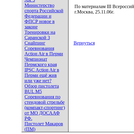
Министерство
По материалам III Всеросси
спорта Российской
г.Москва, 25.11.06г.
Федерации и
ФПСР новое в
законе
Тренировки на
Саранской 3
Снайпинг
Вернуться
Соревнования
Action Air в Перми
Чемпионат
Пермского края
IPSC Action Air в
Перми ещё жив
или уже нет?
Обзор пистолета
BUL M5
Соревнования по
стендовой стрельбе
(компакт-спортинг)
от МО ДОСААФ
РФ.
Пистолет Макаров
(ПМ)