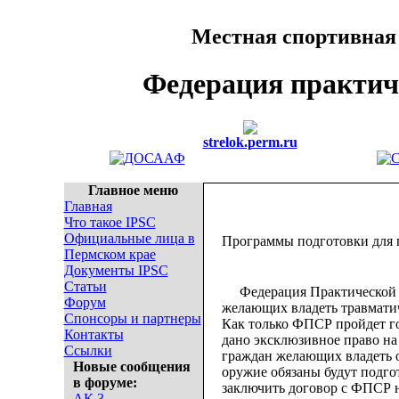
Местная спортивная
Федерация практич
strelok.perm.ru
Главное меню
Главная
Что такое IPSC
Официальные лица в
Программы подготовки для гр
Пермском крае
Документы IPSC
Статьи
Федерация Практической с
Форум
желающих владеть травматич
Спонсоры и партнеры
Как только ФПСР пройдет 
Контакты
дано эксклюзивное право на
Ссылки
граждан желающих владеть 
Новые сообщения
оружие обязаны будут подго
в форуме:
заключить договор с ФПСР н
АК 3