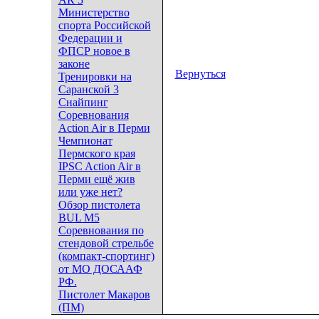
Министерство
спорта Российской
Федерации и
ФПСР новое в
законе
Вернуться
Тренировки на
Саранской 3
Снайпинг
Соревнования
Action Air в Перми
Чемпионат
Пермского края
IPSC Action Air в
Перми ещё жив
или уже нет?
Обзор пистолета
BUL M5
Соревнования по
стендовой стрельбе
(компакт-спортинг)
от МО ДОСААФ
РФ.
Пистолет Макаров
(ПМ)