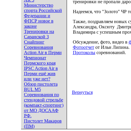
тренировки не пропали даро
Министерство
спорта Российской
Надеемся, что "Золото" ЧР т
Федерации и
ФПСР новое в
Также, поздравляем новых 
законе
Александра, Оксюту Дмитри
Тренировки на
Владимира с успешным прох
Саранской 3
Снайпинг
Обсуждение, фото, видео в
ф
Соревнования
Фотоотчет
от Ильи Липина.
Action Air в Перми
Протоколы
соревнований.
Чемпионат
Пермского края
IPSC Action Air в
Перми ещё жив
или уже нет?
Обзор пистолета
BUL M5
Вернуться
Соревнования по
стендовой стрельбе
(компакт-спортинг)
от МО ДОСААФ
РФ.
Пистолет Макаров
(ПМ)