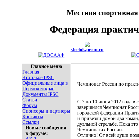
Местная спортивная
Федерация практич
strelok.perm.ru
Главное меню
Главная
Что такое IPSC
Официальные лица в
Чемпионат России по практи
Пермском крае
Документы IPSC
Статьи
С 7 по 10 июня 2012 года в 
Форум
завершился Чемпионат Росси
Спонсоры и партнеры
городской федерации Практи
Контакты
и привезли домой два команд
Ссылки
дуэльной стрельбе. Пока это
Новые сообщения
Чемпионатах России.
в форуме:
Отлично! От всей души позд
АК 3