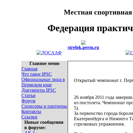
Местная спортивная
Федерация практич
strelok.perm.ru
Главное меню
Главная
Что такое IPSC
Официальные лица в
Открытый чемпионат г. Перм
Пермском крае
Документы IPSC
Статьи
26 ноября 2011 года заверш
Форум
из пистолета. Чемпионат пр
Спонсоры и партнеры
5).
Контакты
За первенство города бороли
Ссылки
Екатеринбурга и Нижнего Та
Новые сообщения
стрелковых упражнения.
в форуме:
АК 3