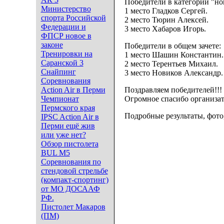
Победители в категории "но
Министерство
1 место Гладков Сергей.
спорта Российской
2 место Тюрин Алексей.
Федерации и
3 место Хабаров Игорь.
ФПСР новое в
законе
Победители в общем зачете:
Тренировки на
1 место Шашин Константин.
Саранской 3
2 место Терентьев Михаил.
Снайпинг
3 место Новиков Александр.
Соревнования
Action Air в Перми
Поздравляем победителей!!!
Чемпионат
Огромное спасибо организат
Пермского края
Подробные результаты, фото
IPSC Action Air в
Перми ещё жив
или уже нет?
Обзор пистолета
BUL M5
Соревнования по
стендовой стрельбе
(компакт-спортинг)
от МО ДОСААФ
РФ.
Пистолет Макаров
(ПМ)