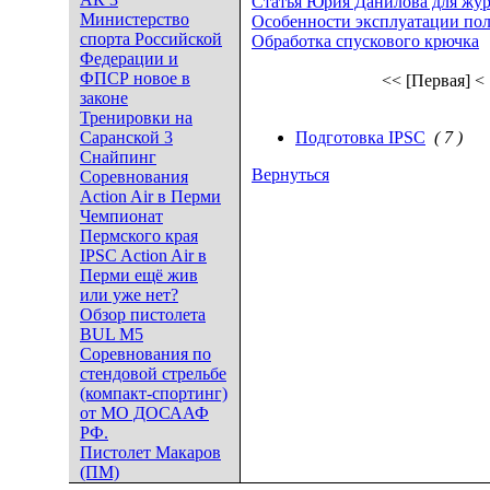
Статья Юрия Данилова для журн
Министерство
Особенности эксплуатации по
спорта Российской
Обработка спускового крючка
Федерации и
ФПСР новое в
<< [Первая]
<
законе
Тренировки на
Саранской 3
Подготовка IPSC
( 7 )
Снайпинг
Вернуться
Соревнования
Action Air в Перми
Чемпионат
Пермского края
IPSC Action Air в
Перми ещё жив
или уже нет?
Обзор пистолета
BUL M5
Соревнования по
стендовой стрельбе
(компакт-спортинг)
от МО ДОСААФ
РФ.
Пистолет Макаров
(ПМ)