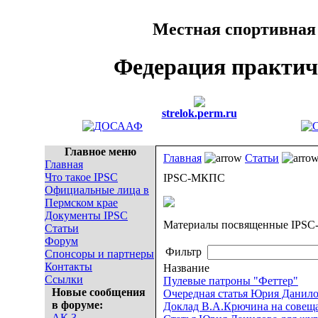
Местная спортивная
Федерация практич
strelok.perm.ru
Главное меню
Главная
Статьи
Главная
Что такое IPSC
IPSC-МКПС
Официальные лица в
Пермском крае
Документы IPSC
Материалы посвященные IPS
Статьи
Форум
Фильтр
Спонсоры и партнеры
Контакты
Название
Ссылки
Пулевые патроны "Феттер"
Новые сообщения
Очередная статья Юрия Данил
в форуме:
Доклад В.А.Крючина на сове
АК 3