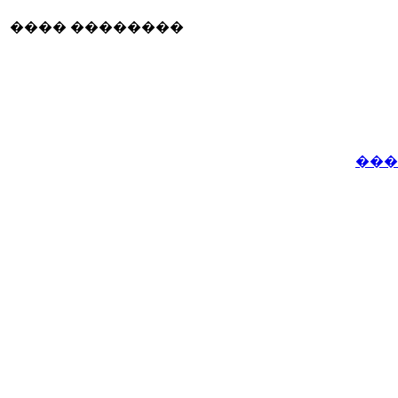
���� ��������
���