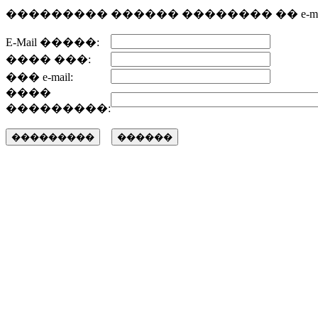
��������� ������ �������� �� e-mai
E-Mail �����:
���� ���:
��� e-mail:
����
���������: