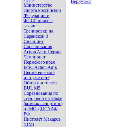
Вернуться
Министерство
спорта Российской
Федерации и
ФПСР новое в
законе
Тренировки на
Саранской 3
Снайпинг
Соревнования
Action Air в Перми
Чемпионат
Пермского края
IPSC Action Air в
Перми ещё жив
или уже нет?
Обзор пистолета
BUL M5
Соревнования по
стендовой стрельбе
(компакт-спортинг)
от МО ДОСААФ
РФ.
Пистолет Макаров
(ПМ)