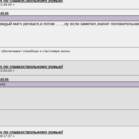
ч по гладкоствольному ружью!
1:48:40 »
:45:06
 каждый матч регишся,а потом ......,ну если заметил,значит положитель
обеспечивает спокойную и счастливую жизнь.
ч по гладкоствольному ружью!
2:04:43 »
:45:06
ей))
ч по гладкоствольному ружью!
9:17:37 »