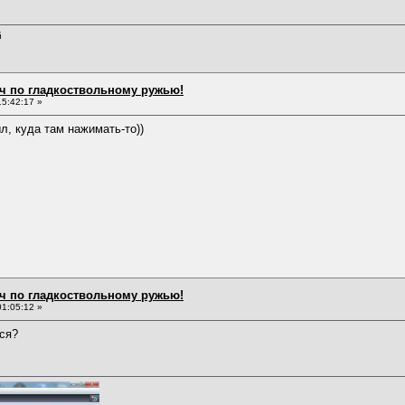
й
ч по гладкоствольному ружью!
5:42:17 »
л, куда там нажимать-то))
ч по гладкоствольному ружью!
1:05:12 »
ся?