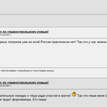
ч по гладкоствольному ружью!
0:14:02 »
ных патронов уже во всей России практически нет! Так,что у нас можно
обеспечивает спокойную и счастливую жизнь.
ч по гладкоствольному ружью!
8:24:50 »
тельную поездку к тёще ради участия в матче!
Так что пиши меня (
не будет форсмажора. Его пиши.