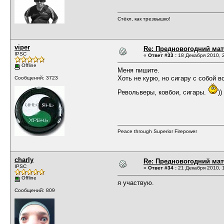
Стёкл, как трезвышко!
viper
Re: Предновогодний мат
IPSC
«
Ответ #33 :
18 Декабря 2010, 2
Offline
Меня пишите.
Хоть не курю, но сигару с собой в
Сообщений: 3723
Револьверы, ковбои, сигары.
))
Peace through Superior Firepower
charly
Re: Предновогодний мат
IPSC
«
Ответ #34 :
21 Декабря 2010, 1
Offline
я участвую.
Сообщений: 809