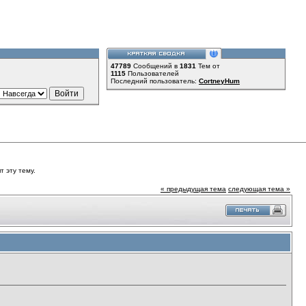
47789
Сообщений в
1831
Тем от
1115
Пользователей
Последний пользователь:
CortneyHum
т эту тему.
« предыдущая тема
следующая тема »