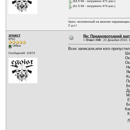
(43.5 Кб - загружено 471 раз.)
(41.5 Кб - загружено 474 раз.)
Хрен, положенный на мнение окружающих, 
С д.п.!
эгоист
Re: Предновогодний мат
IPSC
«
Ответ #38 :
22 Декабря 2010, 1
Offline
Всех записали,или кого пропустил
Шашин Конст
Сообщений: 11972
Окишев Вла
Оксюта Дми
Неволин Ал
Яковленко Ал
Коркодинов В
Поспелов А
Бельский 
Дударев И
Мягких Р
Елистратов 
Бородин Се
Касаткин Ал
Казаков П
Липин Илья (как в