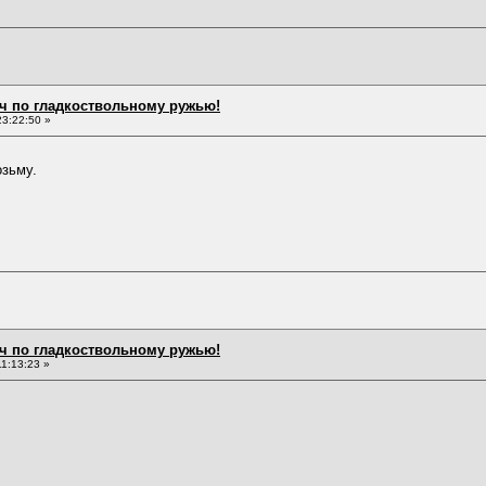
ч по гладкоствольному ружью!
3:22:50 »
озьму.
ч по гладкоствольному ружью!
1:13:23 »