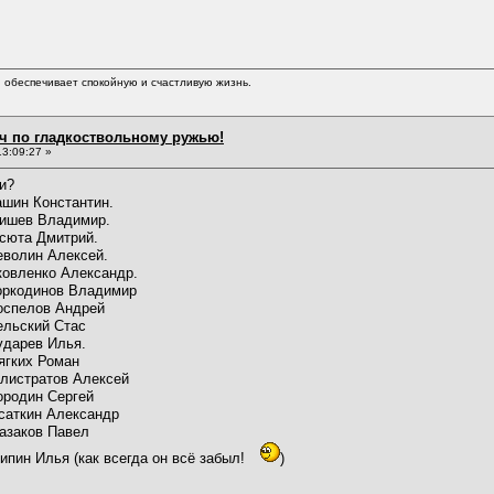
обеспечивает спокойную и счастливую жизнь.
ч по гладкоствольному ружью!
3:09:27 »
и?
антин.
димир.
трий.
ексей.
ександр.
ладимир
ндрей
Стас
лья.
оман
Алексей
ргей
ександр
авел
сегда он всё забыл!
)