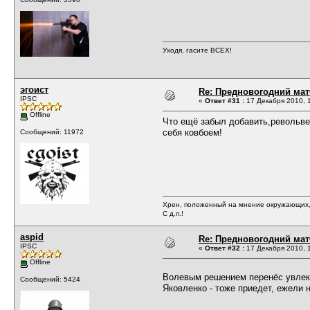
Уходя, гасите ВСЕХ!
эгоист
Re: Предновогодний мат
IPSC
«
Ответ #31 :
17 Декабря 2010, 1
Offline
Что ещё забыл добавить,револьвер
себя ковбоем!
Сообщений: 11972
Хрен, положенный на мнение окружающих, 
С д.п.!
aspid
Re: Предновогодний мат
IPSC
«
Ответ #32 :
17 Декабря 2010, 1
Offline
Волевым решением перенёс увлека
Сообщений: 5424
Яковленко - тоже приедет, ежели 