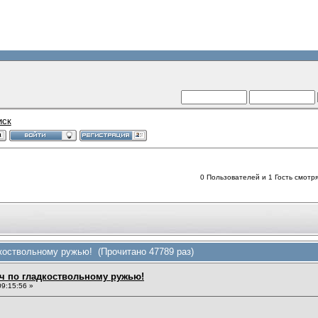
иск
0 Пользователей и 1 Гость смотря
коствольному ружью! (Прочитано 47789 раз)
ч по гладкоствольному ружью!
9:15:56 »