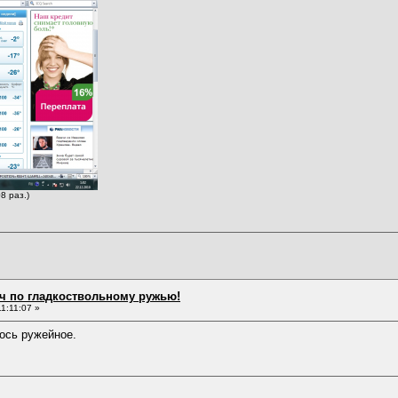
8 раз.)
ч по гладкоствольному ружью!
1:11:07 »
ось ружейное.