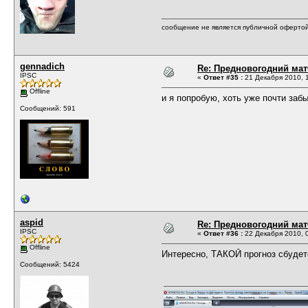
сообщение не является публичной оферто
gennadich
Re: Предновогодний мат
IPSC
«
Ответ #35 :
21 Декабря 2010, 1
Offline
и я попробую, хоть уже почти забы
Сообщений: 591
aspid
Re: Предновогодний мат
IPSC
«
Ответ #36 :
22 Декабря 2010, 0
Offline
Интересно, ТАКОЙ прогноз сбудет
Сообщений: 5424