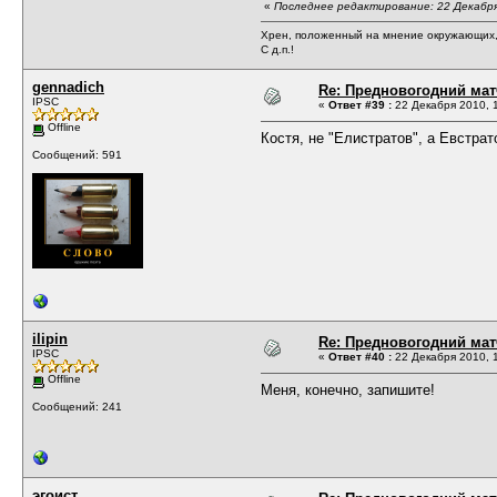
«
Последнее редактирование: 22 Декабря
Хрен, положенный на мнение окружающих, 
С д.п.!
gennadich
Re: Предновогодний мат
IPSC
«
Ответ #39 :
22 Декабря 2010, 1
Offline
Костя, не "Елистратов", а Евстрат
Сообщений: 591
ilipin
Re: Предновогодний мат
IPSC
«
Ответ #40 :
22 Декабря 2010, 1
Offline
Меня, конечно, запишите!
Сообщений: 241
эгоист