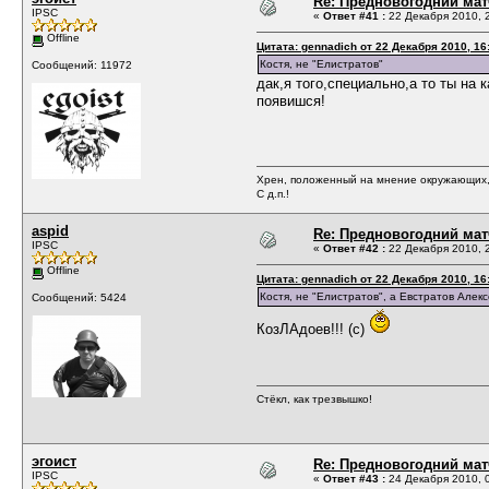
Re: Предновогодний мат
IPSC
«
Ответ #41 :
22 Декабря 2010, 2
Offline
Цитата: gennadich от 22 Декабря 2010, 16
Костя, не "Елистратов"
Сообщений: 11972
дак,я того,специально,а то ты на
появишся!
Хрен, положенный на мнение окружающих, 
С д.п.!
aspid
Re: Предновогодний мат
IPSC
«
Ответ #42 :
22 Декабря 2010, 2
Offline
Цитата: gennadich от 22 Декабря 2010, 16
Костя, не "Елистратов", а Евстратов Алекс
Сообщений: 5424
КозЛАдоев!!! (с)
Стёкл, как трезвышко!
эгоист
Re: Предновогодний мат
IPSC
«
Ответ #43 :
24 Декабря 2010, 0