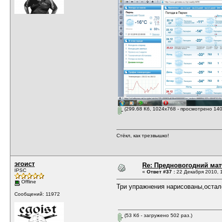
(299.68 Кб, 1024x768 - просмотрено 140
Стёкл, как трезвышко!
эгоист
Re: Предновогодний мат
IPSC
«
Ответ #37 :
22 Декабря 2010, 1
Offline
Три упражнения нарисованы,остал
Сообщений: 11972
(53 Кб - загружено 502 раз.)