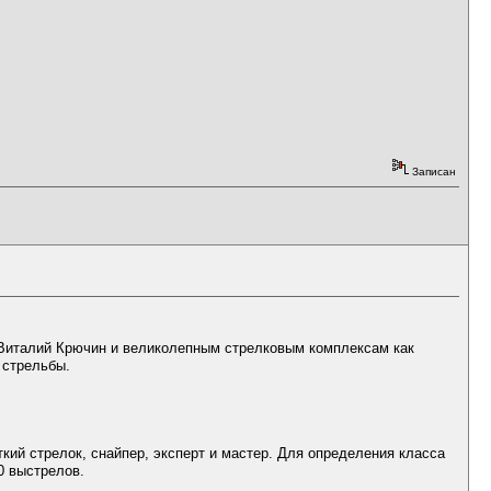
Записан
к Виталий Крючин и великолепным стрелковым комплексам как
 стрельбы.
ткий стрелок, снайпер, эксперт и мастер. Для определения класса
0 выстрелов.