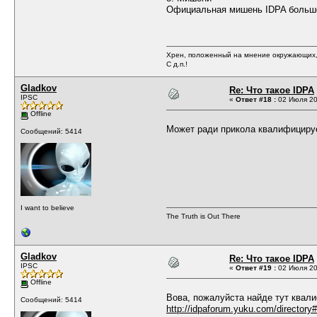
Официальная мишень IDPA больше 
Хрен, положенный на мнение окружающих, 
С д.п.!
Gladkov
Re: Что такое IDPA
IPSC
«
Ответ #18 :
02 Июля 20
Offline
Может ради прикола квалифицир
Сообщений: 5414
I want to believe
The Truth is Out There
Gladkov
Re: Что такое IDPA
IPSC
«
Ответ #19 :
02 Июля 20
Offline
Вова, пожалуйста найде тут ква
Сообщений: 5414
http://idpaforum.yuku.com/directory