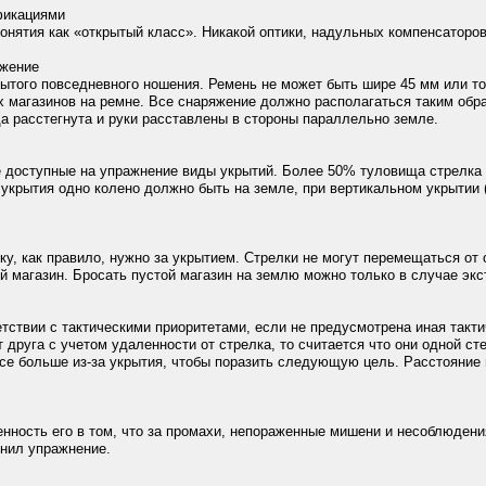
фикациями
понятия как «открытый класс». Никакой оптики, надульных компенсаторов
яжение
рытого повседневного ношения. Ремень не может быть шире 45 мм или т
 магазинов на ремне. Все снаряжение должно располагаться таким образ
а расстегнута и руки расставлены в стороны параллельно земле.
 доступные на упражнение виды укрытий. Более 50% туловища стрелка д
 укрытия одно колено должно быть на земле, при вертикальном укрытии (
ку, как правило, нужно за укрытием. Стрелки не могут перемещаться от
 магазин. Бросать пустой магазин на землю можно только в случае экс
тствии с тактическими приоритетами, если не предусмотрена иная так
т друга с учетом удаленности от стрелка, то считается что они одной с
се больше из-за укрытия, чтобы поразить следующую цель. Расстояние 
енность его в том, что за промахи, непораженные мишени и несоблюден
лнил упражнение.