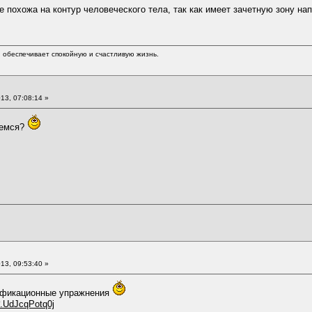
похожа на контур человеческого тела, так как имеет зачетную зону н
обеспечивает спокойную и счастливую жизнь.
13, 07:08:14 »
уемся?
13, 09:53:40 »
лификационные упражнения
#.UdJcqPotq0j