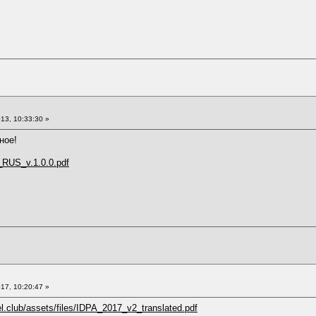
13, 10:33:30 »
ное!
_RUS_v.1.0.0.pdf
17, 10:20:47 »
rel.club/assets/files/IDPA_2017_v2_translated.pdf