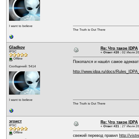
I want to believe
The Truth is Out There
Gladkov
Re: Что такое IDPA
IPSC
«
Ответ #20 :
02 Июля 20
Offline
Покопался и нашёл самое адекват
Сообщений: 5414
http://www.idpa.ru/docs/Rules_IDPA
I want to believe
The Truth is Out There
эгоист
Re: Что такое IDPA
IPSC
«
Ответ #21 :
27 Июля 20
Offline
свежий перевод правил
http://vist