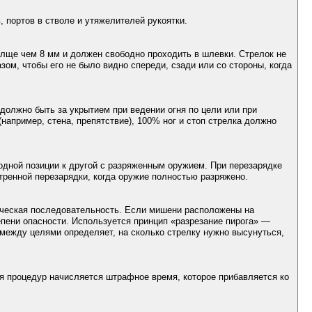
, портов в стволе и утяжелителей рукоятки.
олще чем 8 мм и должен свободно проходить в шлевки. Стрелок не
ом, чтобы его не было видно спереди, сзади или со стороны, когда
олжно быть за укрытием при ведении огня по цели или при
например, стена, препятствие), 100% ног и стоп стрелка должно
 одной позиции к другой с разряженным оружием. При перезарядке
тренной перезарядки, когда оружие полностью разряжено.
тическая последовательность. Если мишени расположены на
тепени опасности. Используется принцип «разрезание пирога» —
между целями определяет, на сколько стрелку нужно высунуться,
ия процедур начисляется штрафное время, которое прибавляется ко