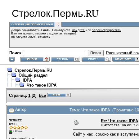
Стрелок.Пермь.RU
Добро пожаловать,
Гость
. Пожалуйста,
войдите
или
зарегистрируйтесь
.
Вам не пришло
письмо с кодом активации?
06 Августа 2026, 15:46:57
Поиск:
Расширенный по
Стрелок.Пермь.RU
Общий раздел
IDPA
Что такое IDPA
Страниц:
1
[
2
]
Все
Автор
Тема: Что такое IDPA (Прочитано 10
эгоист
Re: Что такое IDPA
IPSC
«
Ответ #15 :
06 Июня 20
Offline
Сайт у нас ,собсно как и вступлен
Сообщений: 11972