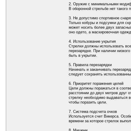
2. Оружие с минимальными моди
В оборонной стрельбе нет такого 
3. Не допустимо спортивное снар
Только кобуры и подсумки для ск
может носить более двух запасных
оно одето, а маскировочная одежд
4. Использование укрытия
Стрелки должны использовать все
перезарядке. При наличии низкого
быть в укрытии.
5. Правила перезарядки
Начинать и заканчивать перезаряд
следует сохранять использованный
6. Приоритет поражения целей
Цели должны поражаться в соотве
расстоянии до двух метров друг о
стрелку необходимо выдаваться в
чтобы поразить цели.
7. Система подсчета очков
Используется счет Викерса. Особ
времени за которое стрелок выпо
8. Мишени