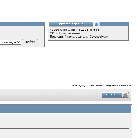
47789
Сообщений в
1831
Тем от
1115
Пользователей
Последний пользователь:
CortneyHum
« предыдущая тема
следующая тема »