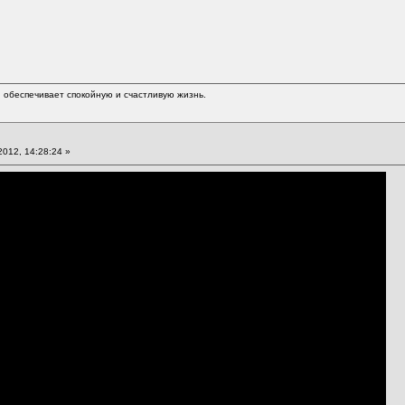
обеспечивает спокойную и счастливую жизнь.
012, 14:28:24 »