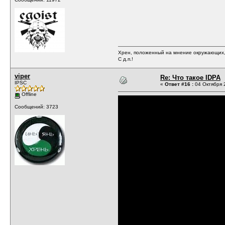
Хрен, положенный на мнение окружающих, 
С д.п.!
viper
Re: Что такое IDPA
IPSC
«
Ответ #16 :
04 Октября 2
Offline
Сообщений: 3723