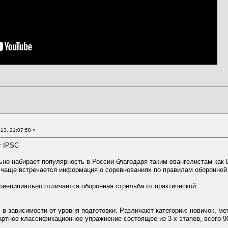
13, 21:07:58 »
т IPSC
ьно набирает популярность в России благодаря таким евангелистам ка
 чаще встречается информация о соревнованиях по правилам оборонной
ринципиально отличается оборонная стрельба от практической.
 в зависимости от уровня подготовки. Различают категории: новичок, ме
ртное классификационное упражнение состоящее из 3-х этапов, всего 9