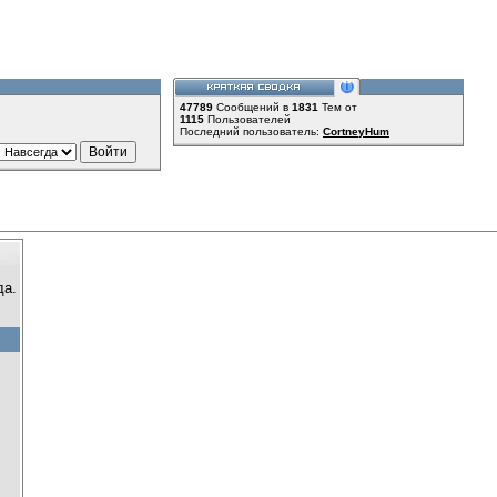
47789
Сообщений в
1831
Тем от
1115
Пользователей
Последний пользователь:
CortneyHum
да.