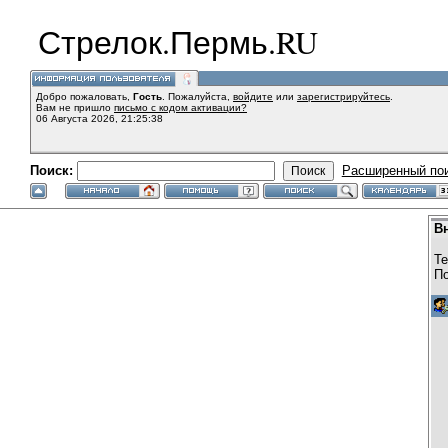
Стрелок.Пермь.RU
Добро пожаловать,
Гость
. Пожалуйста,
войдите
или
зарегистрируйтесь
.
Вам не пришло
письмо с кодом активации?
06 Августа 2026, 21:25:38
Поиск:
Расширенный по
В
Те
По