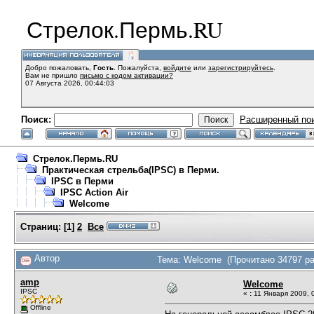
Стрелок.Пермь.RU
Добро пожаловать,
Гость
. Пожалуйста,
войдите
или
зарегистрируйтесь
.
Вам не пришло
письмо с кодом активации?
07 Августа 2026, 00:44:03
Поиск:
Расширенный по
Стрелок.Пермь.RU
Практическая стрельба(IPSC) в Перми.
IPSC в Перми
IPSC Action Air
Welcome
Страниц:
[
1
]
2
Все
Автор
Тема: Welcome (Прочитано 34797 ра
amp
Welcome
IPSC
«
:
11 Января 2009, 0
Offline