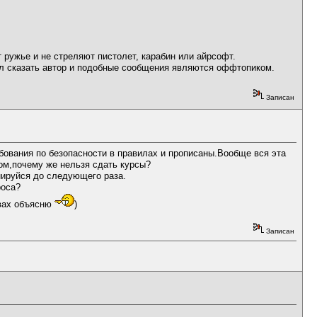
 ружье и не стреляют пистолет, карабин или айрсофт.
тел сказать автор и подобные сообщения являются оффтопиком.
Записан
бования по безопасности в правилах и прописаны.Вообще вся эта
ом,почему же нельзя сдать курсы?
енируйся до следующего раза.
роса?
овах объясню
)
Записан