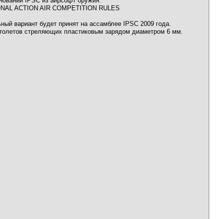
нований IPSC из айрсофт оружия.
IONAL ACTION AIR COMPETITION RULES
ный вариант будет принят на ассамблее IPSC 2009 года.
истолетов стреляющих пластиковым зарядом диаметром 6 мм.