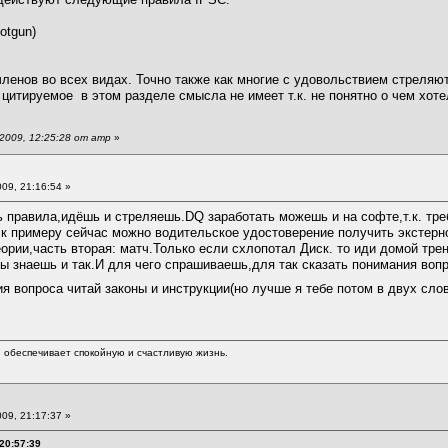
otgun)
членов во всех видах. Точно также как многие с удовольствием стреляют
 цитируемое в этом разделе смысла не имеет т.к. не понятно о чем хо
2009, 12:25:28 от amp
»
09, 21:16:54 »
 правила,идёшь и стреляешь.DQ заработать можешь и на софте,т.к. тре
т к примеру сейчас можно водительское удостоверение получить экстерн
теории,часть вторая: матч.Только если схлопотал Диск. то иди домой тр
ты знаешь и так.И для чего спрашиваешь,для так сказать понимания воп
я вопроса читай законы и инструкции(но лучше я тебе потом в двух сл
обеспечивает спокойную и счастливую жизнь.
09, 21:17:37 »
20:57:39