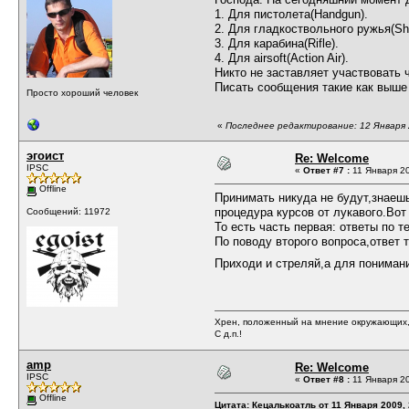
1. Для пистолета(Handgun).
2. Для гладкоствольного ружья(Sh
3. Для карабина(Rifle).
4. Для airsoft(Action Air).
Никто не заставляет участвовать 
Писать сообщения такие как выше
Просто хороший человек
«
Последнее редактирование: 12 Января 
эгоист
Re: Welcome
IPSC
«
Ответ #7 :
11 Января 20
Offline
Принимать никуда не будут,знаешь
процедура курсов от лукавого.Во
Сообщений: 11972
То есть часть первая: ответы по 
По поводу второго вопроса,ответ 
Приходи и стреляй,а для понимани
Хрен, положенный на мнение окружающих, 
С д.п.!
amp
Re: Welcome
IPSC
«
Ответ #8 :
11 Января 20
Offline
Цитата: Кецалькоатль от 11 Января 2009, 