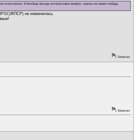
ем огнестрела. И вообще всегда интересовал вопрос, нужны ли какие нибудь
 IPSC(ФПСР) не изменилась.
емые!
Записан
Записан