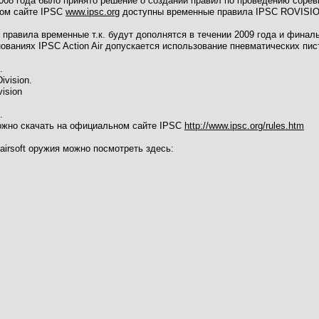
008 года было принято решение о создании правил по проведению сорев
ном сайте IPSC
www.ipsc.org
доступны временные правила IPSC ROVIS
правила временные т.к. будут дополнятся в течении 2009 года и финаль
нованиях IPSC Action Air допускается использование пневматических п
.
ivision.
vision
.
ожно скачать на официальном сайте IPSC
http://www.ipsc.org/rules.htm
airsoft оружия можно посмотреть здесь: