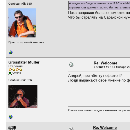
А тогда как будут принимать в IPSC и в 
Сообщений: 885
справки или документы, что бы постелять 
Пока вопросов больше чем ответо
Что бы стрелять на Саранской ну
Просто хороший человек
Grossfater Muller
Re: Welcome
Старожил
«
Ответ #9 :
11 Января 20
Offline
Андрей, при чём тут оффтоп?
Люди выражают своё мнение по ф
Сообщений: 326
Очень неприятно, когда в каком-то споре в
amp
Re: Welcome