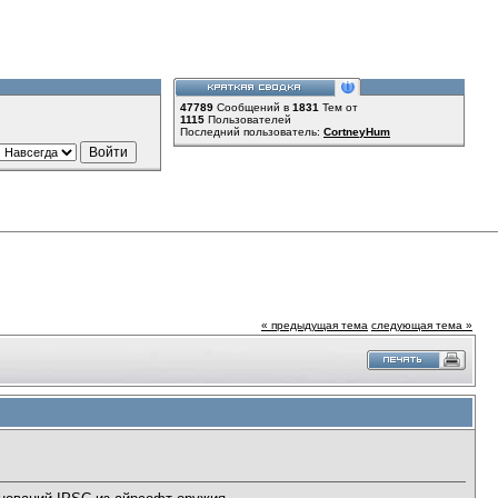
47789
Сообщений в
1831
Тем от
1115
Пользователей
Последний пользователь:
CortneyHum
« предыдущая тема
следующая тема »