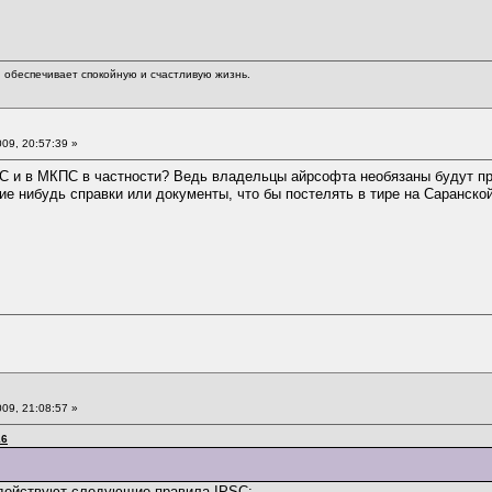
обеспечивает спокойную и счастливую жизнь.
09, 20:57:39 »
PSC и в МКПС в частности? Ведь владельцы айрсофта необязаны будут п
ие нибудь справки или документы, что бы постелять в тире на Саранской
09, 21:08:57 »
16
 действуют следующие правила IPSC: