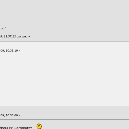
раз.)
9, 13:57:12 от amp
»
09, 10:31:16 »
09, 10:36:06 »
ференции нагородят.