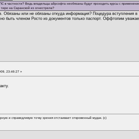
МКПС в частности? Ведь владельцы айрсофта необязаны будут проходить курсы с применени
в тире на Саранской из огнестрела?
в. Обязаны или не обязаны откуда информация? Поцедура вступления в
жно быть членом Росто из документов только паспорт. Оффтопим уважа
09, 23:46:27 »
акту.
ерную и справедливую точку зрения отстаивает откровенный мудак. (c)