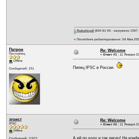
RulesAir.pdf
(840.91 Кб - загружено 1567 
«
Последнее редактирование: 04 Мая 200
Патрон
Re: Welcome
Постоялец
«
Ответ #1 :
11 Января 20
Offline
Пипец IPSC в России.
Сообщений: 151
эгоист
Re: Welcome
IPSC
«
Ответ #2 :
11 Января 20
Offline
А ей по ходу и так писец! На кон
Сообщений: 11972