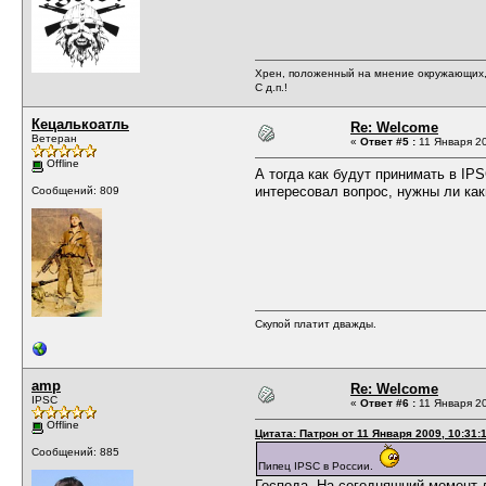
Хрен, положенный на мнение окружающих, 
С д.п.!
Кецалькоатль
Re: Welcome
Ветеран
«
Ответ #5 :
11 Января 20
Offline
А тогда как будут принимать в I
интересовал вопрос, нужны ли как
Сообщений: 809
Скупой платит дважды.
amp
Re: Welcome
IPSC
«
Ответ #6 :
11 Января 20
Offline
Цитата: Патрон от 11 Января 2009, 10:31:
Сообщений: 885
Пипец IPSC в России.
Господа. На сегодняшний момент