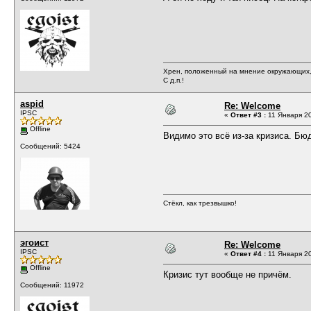
Хрен, положенный на мнение окружающих, 
С д.п.!
aspid
Re: Welcome
IPSC
«
Ответ #3 :
11 Января 20
Offline
Видимо это всё из-за кризиса. Бю
Сообщений: 5424
Стёкл, как трезвышко!
эгоист
Re: Welcome
IPSC
«
Ответ #4 :
11 Января 20
Offline
Кризис тут вообще не причём.
Сообщений: 11972