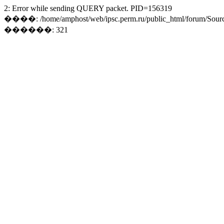
2: Error while sending QUERY packet. PID=156319
����: /home/amphost/web/ipsc.perm.ru/public_html/forum/Sourc
������: 321