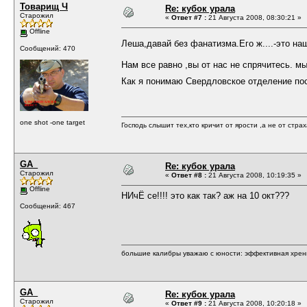
Товарищ Ч
Re: кубок урала
Старожил
«
Ответ #7 :
21 Августа 2008, 08:30:21 »
Offline
Леша,давай без фанатизма.Его ж....-это на
Сообщений: 470
Нам все равно ,вы от нас не спрячитесь. м
Как я понимаю Свердловское отделение по
one shot -one target
Господь слышит тех,кто кричит от ярости ,а не от страха
GA_
Re: кубок урала
Старожил
«
Ответ #8 :
21 Августа 2008, 10:19:35 »
Offline
НИчЁ се!!!! это как так? аж на 10 окт???
Сообщений: 467
большие калибры уважаю с юности: эффективная хрень,
GA_
Re: кубок урала
Старожил
«
Ответ #9 :
21 Августа 2008, 10:20:18 »