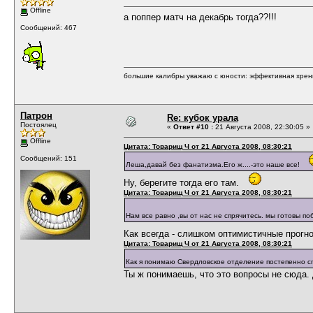
Offline
а поппер матч на декабрь тогда??!!!
Сообщений: 467
большие калибры уважаю с юности: эффективная хрень,
Патрон
Re: кубок урала
Постоялец
«
Ответ #10 :
21 Августа 2008, 22:30:05 »
Offline
Цитата: Товарищ Ч от 21 Августа 2008, 08:30:21
Сообщений: 151
Леша,давай без фанатизма.Его ж....-это наше все!
Ну, берегите тогда его там.
Цитата: Товарищ Ч от 21 Августа 2008, 08:30:21
Нам все равно ,вы от нас не спрячитесь. мы готовы п
Как всегда - слишком оптимистичные прогно
Цитата: Товарищ Ч от 21 Августа 2008, 08:30:21
Как я понимаю Свердловское отделение постепенно с
Ты ж понимаешь, что это вопросы не сюда. 