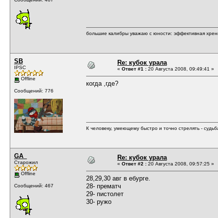
большие калибры уважаю с юности: эффективная хрень,
SB
Re: кубок урала
IPSC
«
Ответ #1 :
20 Августа 2008, 09:49:41 »
Offline
когда ,где?
Сообщений: 776
К человеку, умеющему быстро и точно стрелять - судь
GA_
Re: кубок урала
Старожил
«
Ответ #2 :
20 Августа 2008, 09:57:25 »
Offline
28,29,30 авг в ебурге.
28- прематч
Сообщений: 467
29- пистолет
30- ружо