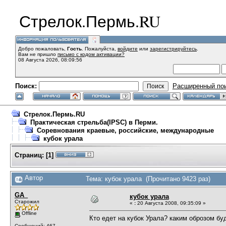
Стрелок.Пермь.RU
Добро пожаловать,
Гость
. Пожалуйста,
войдите
или
зарегистрируйтесь
.
Вам не пришло
письмо с кодом активации?
08 Августа 2026, 08:09:56
Поиск:
Расширенный по
Стрелок.Пермь.RU
Практическая стрельба(IPSC) в Перми.
Соревнования краевые, российские, международные
кубок урала
Страниц:
[
1
]
Автор
Тема: кубок урала (Прочитано 9423 раз)
GA_
кубок урала
Старожил
«
:
20 Августа 2008, 09:35:09 »
Offline
Кто едет на кубок Урала? каким оброзом б
Сообщений: 467