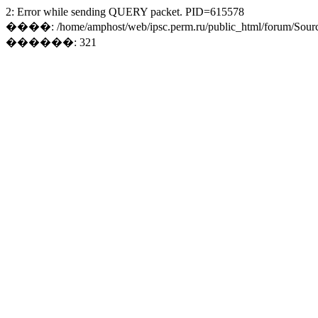
2: Error while sending QUERY packet. PID=615578
����: /home/amphost/web/ipsc.perm.ru/public_html/forum/Sourc
������: 321