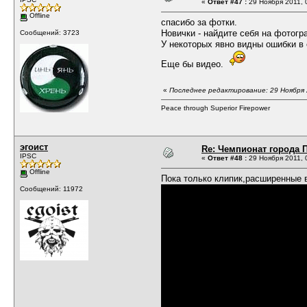
«
Ответ #47 :
29 Ноября 2011, 
Offline
спасибо за фотки.
Новички - найдите себя на фотогр
Сообщений: 3723
У некоторых явно видны ошибки в 
Еще бы видео.
«
Последнее редактирование: 29 Ноября 2
Peace through Superior Firepower
эгоист
Re: Чемпионат города П
IPSC
«
Ответ #48 :
29 Ноября 2011, 
Offline
Пока только клипик,расширенные в
Сообщений: 11972