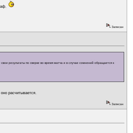
раф.
Записан
 свои результаты по сверке во время матча и в случае сомнений обращается к
 оно расчитывается.
Записан