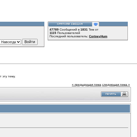
47789
Сообщений в
1831
Тем от
1115
Пользователей
Последний пользователь:
CortneyHum
 эту тему.
« предыдущая тема
следующая тема »