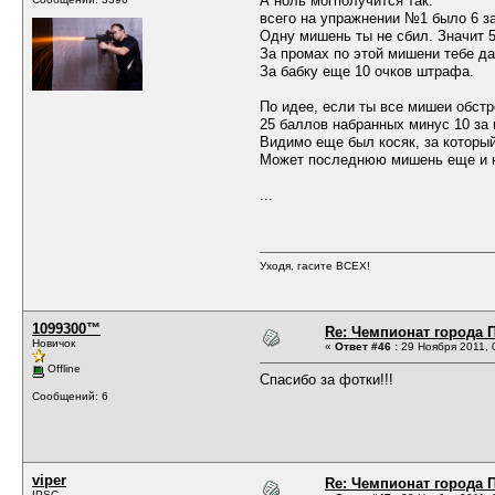
А ноль могполучится так:
всего на упражнении №1 было 6 за
Одну мишень ты не сбил. Значит 5
За промах по этой мишени тебе д
За бабку еще 10 очков штрафа.
По идее, если ты все мишеи обстр
25 баллов набранных минус 10 за 
Видимо еще был косяк, за которы
Может последнюю мишень еще и 
...
Уходя, гасите ВСЕХ!
1099300™
Re: Чемпионат города П
Новичок
«
Ответ #46 :
29 Ноября 2011, 
Offline
Спасибо за фотки!!!
Сообщений: 6
viper
Re: Чемпионат города П
IPSC