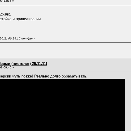
00:13:16 »
афиях.
стойке и прицеливании.
011, 00:24:16 от viper
»
ерми (пистолет) 26.11.11!
08:09:40 »
ерсии чуть позже! Реально долго обрабатывать.