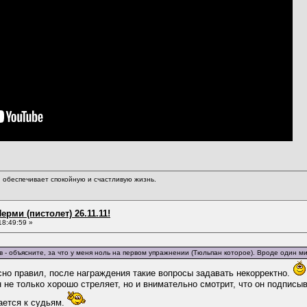
обеспечивает спокойную и счастливую жизнь.
ерми (пистолет) 26.11.11!
18:49:59 »
ов - объясните, за что у меня ноль на первом упражнении (Тюльпан которое). Вроде один ми
сно правил, после награждения такие вопросы задавать некорректно.
 не только хорошо стреляет, но и внимательно смотрит, что он подписыв
ается к судьям.