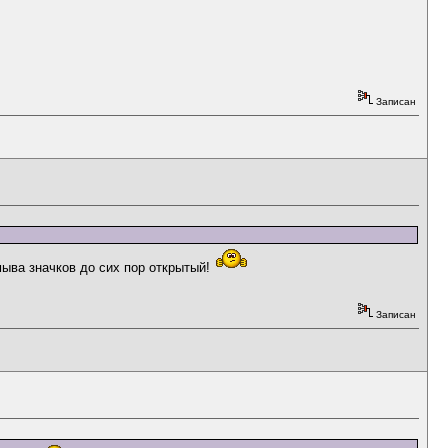
Записан
мыва значков до сих пор открытый!
Записан