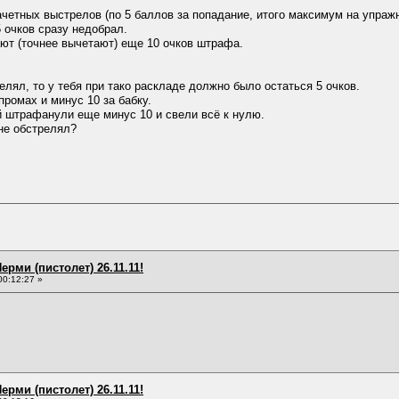
четных выстрелов (по 5 баллов за попадание, итого максимум на упражн
 очков сразу недобрал.
ают (точнее вычетают) еще 10 очков штрафа.
елял, то у тебя при тако раскладе должно было остаться 5 очков.
промах и минус 10 за бабку.
й штрафанули еще минус 10 и свели всё к нулю.
не обстрелял?
ерми (пистолет) 26.11.11!
00:12:27 »
ерми (пистолет) 26.11.11!