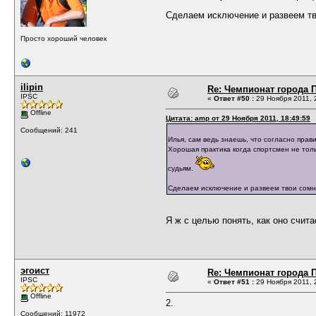
Сделаем исключение и развеем тв
Просто хороший человек
ilipin
Re: Чемпионат города П
IPSC
«
Ответ #50 :
29 Ноября 2011, 
Offline
Цитата: amp от 29 Ноября 2011, 18:49:59
Сообщений: 241
Илья, сам ведь знаешь, что согласно прав
Хорошая практика когда спортсмен не толь
судьям.
Сделаем исключение и развеем твои сомне
Я ж с целью понять, как оно счита
эгоист
Re: Чемпионат города П
IPSC
«
Ответ #51 :
29 Ноября 2011, 
Offline
2.
Сообщений: 11972