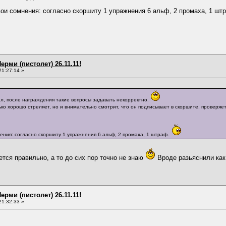
ои сомнения: согласно скоршиту 1 упражнения 6 альф, 2 промаха, 1 шт
ерми (пистолет) 26.11.11!
21:27:14 »
ил, после награждения такие вопросы задавать некорректно.
ко хорошо стреляет, но и внимательно смотрит, что он подписывает в скоршите, проверяет
ния: согласно скоршиту 1 упражнения 6 альф, 2 промаха, 1 штраф.
ется правильно, а то до сих пор точно не знаю
Вроде разьяснили как
ерми (пистолет) 26.11.11!
21:32:33 »