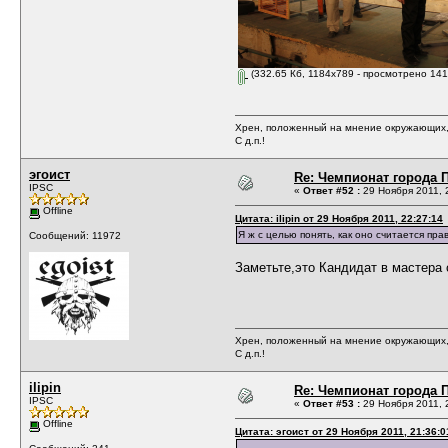
(332.65 Кб, 1184x789 - просмотрено 141
Хрен, положенный на мнение окружающих, 
С д.п.!
эгоист
Re: Чемпионат города П
IPSC
«
Ответ #52 :
29 Ноября 2011, 
Offline
Цитата: ilipin от 29 Ноября 2011, 22:27:14
Я ж с целью понять, как оно считается пра
Сообщений: 11972
Заметьте,это Кандидат в мастера 
Хрен, положенный на мнение окружающих, 
С д.п.!
ilipin
Re: Чемпионат города П
IPSC
«
Ответ #53 :
29 Ноября 2011, 
Offline
Цитата: эгоист от 29 Ноября 2011, 21:36:0