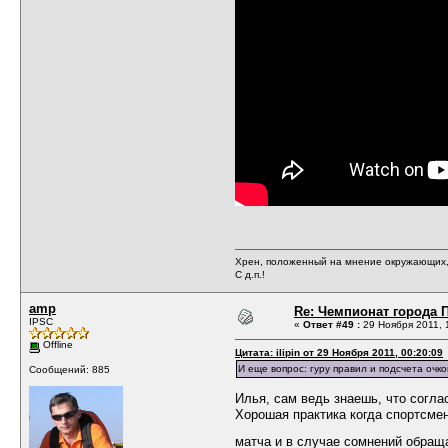
Хрен, положенный на мнение окружающих, 
С д.п.!
amp
Re: Чемпионат города П
IPSC
«
Ответ #49 :
29 Ноября 2011, 
Offline
Цитата: ilipin от 29 Ноября 2011, 00:20:09
И еще вопрос: гуру правил и подсчета очк
Сообщений: 885
Илья, сам ведь знаешь, что согла
Хорошая практика когда спортсмен
матча и в случае сомнений обращ