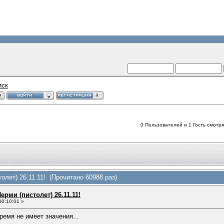
иск
0 Пользователей и 1 Гость смотрят
олет) 26.11.11! (Прочитано 60988 раз)
ерми (пистолет) 26.11.11!
00:10:01 »
ремя не имеет значения...