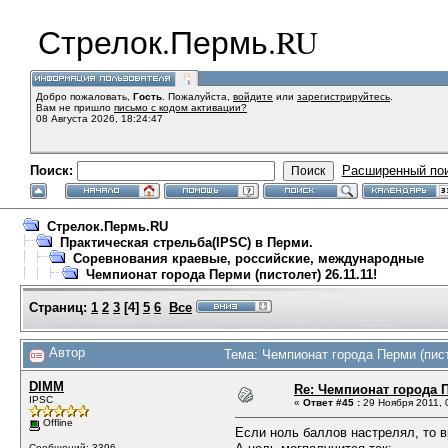
Стрелок.Пермь.RU
Добро пожаловать,
Гость
. Пожалуйста,
войдите
или
зарегистрируйтесь
.
Вам не пришло
письмо с кодом активации?
08 Августа 2026, 18:24:47
Поиск:
Расширенный по
Стрелок.Пермь.RU
Практическая стрельба(IPSC) в Перми.
Соревнования краевые, российские, международные
Чемпионат города Перми (пистолет) 26.11.11!
Страниц:
1
2
3
[
4
]
5
6
Все
Автор
Тема: Чемпионат города Перми (пист
DIMM
Re: Чемпионат города П
IPSC
«
Ответ #45 :
29 Ноября 2011, 
Offline
Если ноль баллов настрелял, то в
Сообщений: 3396