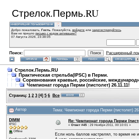
Стрелок.Пермь.RU
Добро пожаловать,
Гость
. Пожалуйста,
войдите
или
зарегистрируйтесь
.
Вам не пришло
письмо с кодом активации?
07 Августа 2026, 23:38:05
Поиск:
Расширенный по
Стрелок.Пермь.RU
Практическая стрельба(IPSC) в Перми.
Соревнования краевые, российские, международ
Чемпионат города Перми (пистолет) 26.11.11!
Страниц:
1
2
3
[
4
]
5
6
Все
Автор
Тема: Чемпионат города Перми (пистолет) 26.
DIMM
Re: Чемпионат города Перми (пистол
IPSC
«
Ответ #45 :
29 Ноября 2011, 00:10:01 »
Offline
Если ноль баллов настрелял, то время не и
Сообщений: 3396