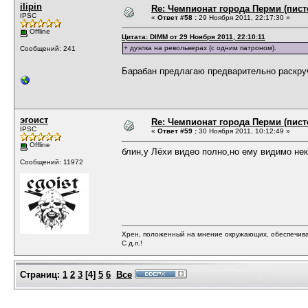
ilipin
Re: Чемпионат города Перми (пистол
IPSC
«
Ответ #58 :
29 Ноября 2011, 22:17:30 »
Offline
Цитата: DIMM от 29 Ноября 2011, 22:10:11
+ дуэлка на револьверах (с одним патроном).
Сообщений: 241
Барабан предлагаю предварительно раскру
эгоист
Re: Чемпионат города Перми (пистол
IPSC
«
Ответ #59 :
30 Ноября 2011, 10:12:49 »
Offline
блин,у Лёхи видео полно,но ему видимо нек
Сообщений: 11972
Хрен, положенный на мнение окружающих, обеспечива
С д.п.!
Страниц:
1
2
3
[
4
]
5
6
Все