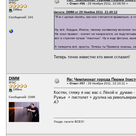
IPSC
«
Ответ #56 :
29 Ноября 2011, 22:08:50 »
Offline
Цитата: DIMM от 29 Ноября 2011, 21:40:12
"Я ж с целью понять, как оно считается правильно, а т
Сообщений: 241
Ну, всё. Кирдык, Илюха, твоему халявному везению те
Не знал правил - значит не напрагался, не подсчитыв
вот и стрелял лучше "опытных". Ну и еще фотуна, ка
А таперича всё, кранты. Теперь ты Правила знаешь, х
Теперь точно известно кто меня сглазил!
DIMM
Re: Чемпионат города Перми (пистол
IPSC
«
Ответ #57 :
29 Ноября 2011, 22:10:11 »
Offline
Костян, гляжу я нас вас с Лёхой и думаю -
Ружье + пистолет + дуэлка на револьверах
Сообщений: 3396
А?
Уходя, гасите ВСЕХ!