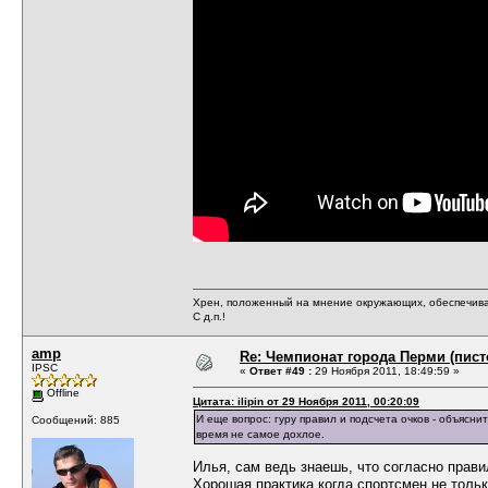
Хрен, положенный на мнение окружающих, обеспечива
С д.п.!
amp
Re: Чемпионат города Перми (пистол
IPSC
«
Ответ #49 :
29 Ноября 2011, 18:49:59 »
Offline
Цитата: ilipin от 29 Ноября 2011, 00:20:09
И еще вопрос: гуру правил и подсчета очков - объясни
Сообщений: 885
время не самое дохлое.
Илья, сам ведь знаешь, что согласно прави
Хорошая практика когда спортсмен не тольк