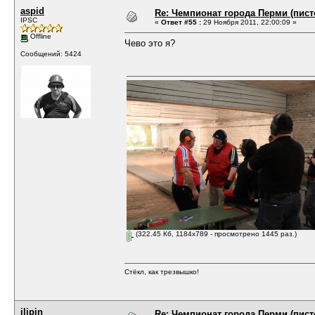
aspid
Re: Чемпионат города Перми (пистол
IPSC
«
Ответ #55 :
29 Ноября 2011, 22:00:09 »
Offline
Чево это я?
Сообщений: 5424
(322.45 Кб, 1184x789 - просмотрено 1445 раз.)
Стёкл, как трезвышко!
ilipin
Re: Чемпионат города Перми (пистол