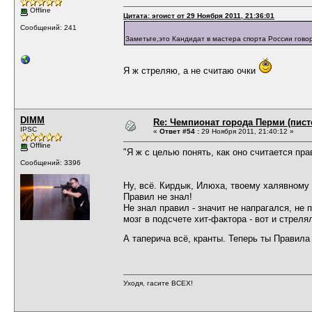
Offline
Цитата: эгоист от 29 Ноября 2011, 21:36:01
Сообщений: 241
Заметьте,это Кандидат в мастера спорта России говор
Я ж стреляю, а не считаю очки
DIMM
Re: Чемпионат города Перми (пистол
IPSC
«
Ответ #54 :
29 Ноября 2011, 21:40:12 »
Offline
"Я ж с целью понять, как оно считается пра
Сообщений: 3396
Ну, всё. Кирдык, Илюха, твоему халявному
Правил не знал!
Не знал правил - значит не напрагался, не
мозг в подсчете хит-фактора - вот и стрел
А таперича всё, кранты. Теперь ты Правила
Уходя, гасите ВСЕХ!