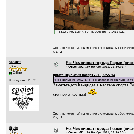
(332.65 Кб, 1184x789 - просмотрено 1417 раз.)
Хрен, положенный на мнение окружающих, обеспечива
С д.п.!
эгоист
Re: Чемпионат города Перми (пистол
IPSC
«
Ответ #52 :
29 Ноября 2011, 21:36:01 »
Offline
Цитата: ilipin от 29 Ноября 2011, 22:27:14
Я ж с целью понять, как оно считается правильно, а то
Сообщений: 11972
Заметьте,это Кандидат в мастера спорта Ро
сих пор открытый!
Хрен, положенный на мнение окружающих, обеспечива
С д.п.!
ilipin
Re: Чемпионат города Перми (пистол
IPSC
«
Ответ #53 :
29 Ноября 2011, 21:39:50 »