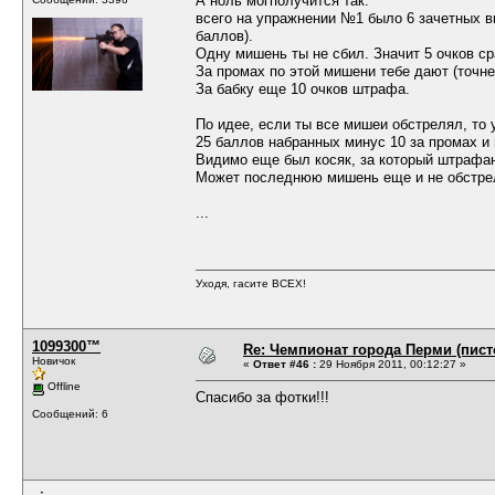
А ноль могполучится так:
всего на упражнении №1 было 6 зачетных в
баллов).
Одну мишень ты не сбил. Значит 5 очков ср
За промах по этой мишени тебе дают (точн
За бабку еще 10 очков штрафа.
По идее, если ты все мишеи обстрелял, то 
25 баллов набранных минус 10 за промах и 
Видимо еще был косяк, за который штрафан
Может последнюю мишень еще и не обстре
...
Уходя, гасите ВСЕХ!
1099300™
Re: Чемпионат города Перми (пистол
Новичок
«
Ответ #46 :
29 Ноября 2011, 00:12:27 »
Offline
Спасибо за фотки!!!
Сообщений: 6