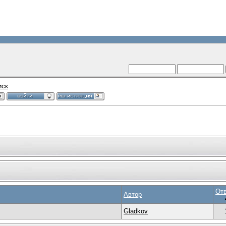
иск
От
Автор
Gladkov