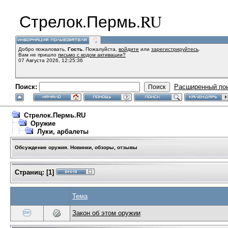
Стрелок.Пермь.RU
Добро пожаловать,
Гость
. Пожалуйста,
войдите
или
зарегистрируйтесь
.
Вам не пришло
письмо с кодом активации?
07 Августа 2026, 12:25:36
Поиск:
Расширенный по
Стрелок.Пермь.RU
Оружие
Луки, арбалеты
Обсуждение оружия. Новинки, обзоры, отзывы
Страниц:
[
1
]
Тема
Закон об этом оружии