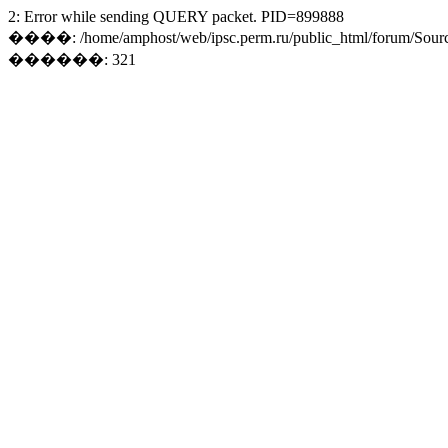
2: Error while sending QUERY packet. PID=899888
����: /home/amphost/web/ipsc.perm.ru/public_html/forum/Sourc
������: 321